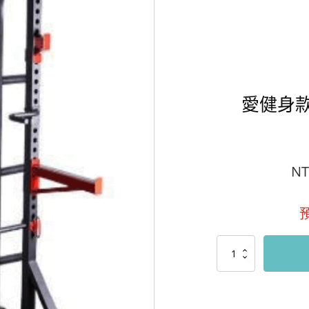
愛健身款RA
NT
愛
健
身
款
RAK