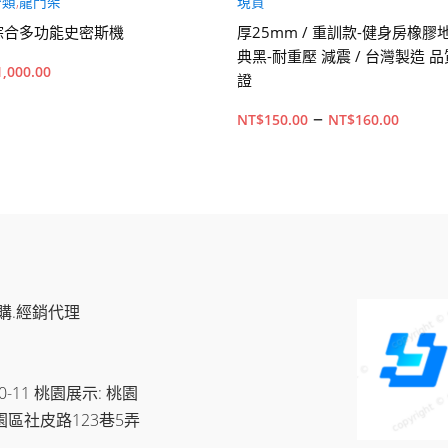
分類
,
龍門架
現貨
8綜合多功能史密斯機
厚25mm / 重訓款-健身房橡膠
典黑-耐重壓 減震 / 台灣製造 
1,000.00
證
價
–
NT$
150.00
NT$
160.00
格
範
購物車
選擇規格
此
圍：
產
NT$1
品
到
有
多
NT$1
購.經銷代理
種
款
式。
11 桃園展示: 桃園
可
園區社皮路123巷5弄
在