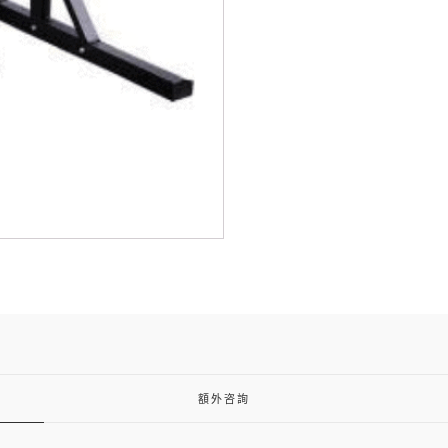
ST-
3
13500
數
量
額外咨詢