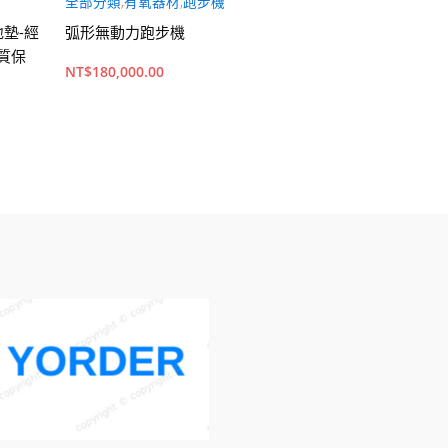
全部分類
,
有氧器材
,
跑步機
槓鈴
,
現貨
,
農夫走
地墊-經
弧形無動力跑步機
類似長壽槓
品質保
NT$
4,500.00
NT$
180,000.00
原
目
NT$
3,800.00
始
前
價
價
加入購物車
查看內容
格：
格
NT$4,500.
NT
50.00
60.00