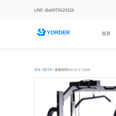
LINE: @a0975629326
首頁
首頁
/
龍門架
/ 愛健身款RAK ST-3 13500