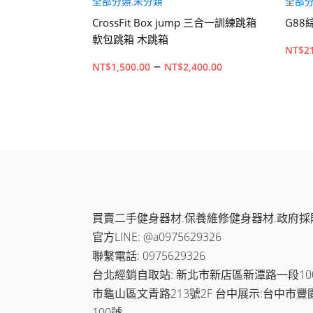
、長壽槓
全部分類
,
未分類
全部
.2M奧桿杠鈴護
CrossFit Box jump 三合一訓練跳箱
G8
力量舉訓練桿
軟包跳箱 木跳箱
NT$
2
價
–
NT$
1,500.00
NT$
2,400.00
格
範
選擇規格
加入
圍：
此
NT$1,500.00
產
到
品
有
NT$2,400.00
多
買賣二手健身器材.保養維修健身器材.政府採
種
官方LINE: @a0975629326
款
聯繫電話: 0975629326
式。
台北經銷自取站: 新北市新店區新潭路一段100-
可
市龜山區文青路213號2F 台中展示:台中市豐
在
100號