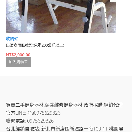
收納架
全
出清商用臥推架(承重200公斤以上)
新
NT$
2,000.00
N
加入購物車
買賣二手健身器材.保養維修健身器材.政府採購.經銷代理
官方LINE: @a0975629326
聯繫電話: 0975629326
台北經銷自取站: 新北市新店區新潭路一段100-11 桃園展