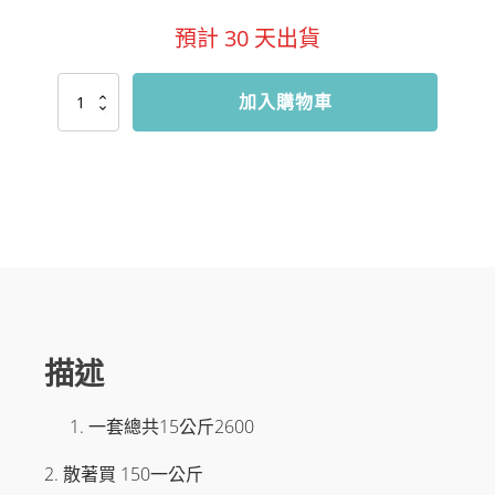
預計
30
天出貨
配
加入購物車
重
片
0.5
1
1.5
2
2.5
數
量
描述
一套總共15公斤2600
2. 散著買 150一公斤