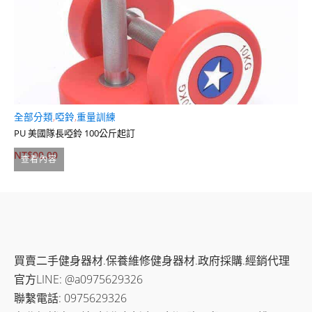
全部分類
,
啞鈴
,
重量訓練
槓
PU 美國隊長啞鈴 100公斤起訂
包
NT$
90.00
N
查看內容
買賣二手健身器材.保養維修健身器材.政府採購.經銷代理
官方LINE: @a0975629326
聯繫電話: 0975629326