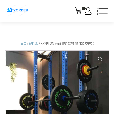
0
首頁
/
龍門架
/ KRYPTON 商品 健身器材 龍門架 啞鈴凳