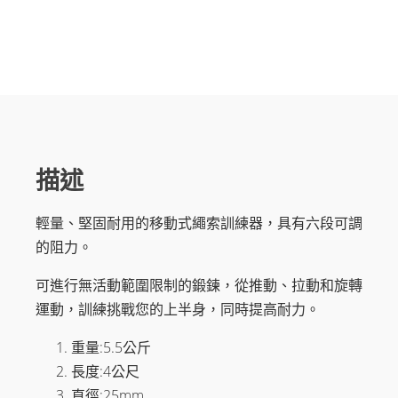
練
拉
力
器
數
量
描述
輕量、堅固耐用的移動式繩索訓練器，具有六段可調
的阻力。
可進行無活動範圍限制的鍛鍊，從推動、拉動和旋轉
運動，訓練挑戰您的上半身，同時提高耐力。
重量:5.5公斤
長度:4公尺
直徑:25mm