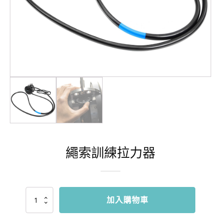
繩索訓練拉力器
繩
加入購物車
索
訓