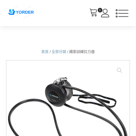
0
首頁
/
全部分類
/ 繩索訓練拉力器