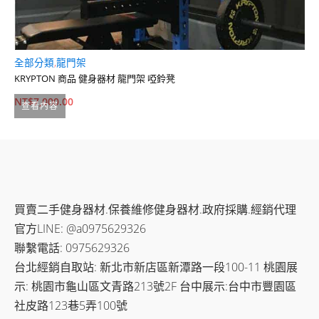
全部分類
,
龍門架
全
KRYPTON 商品 健身器材 龍門架 啞鈴凳
競
NT$
7,000.00
N
查看內容
買賣二手健身器材.保養維修健身器材.政府採購.經銷代理
官方LINE: @a0975629326
聯繫電話: 0975629326
台北經銷自取站: 新北市新店區新潭路一段100-11 桃園展
示: 桃園市龜山區文青路213號2F 台中展示:台中市豐園區
社皮路123巷5弄100號