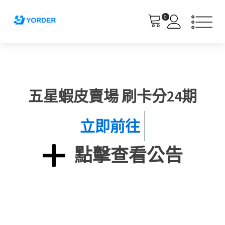
0
五星蝦皮賣場 刷卡分24期
立即
點擊查看公告