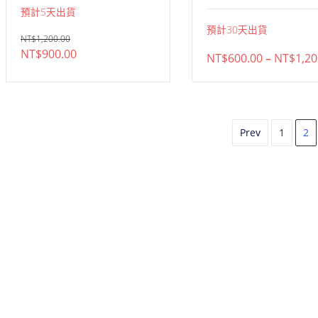
預計
5
天出貨
預計
30
天出貨
NT$
1,200.00
原
目
NT$
900.00
NT$
600.00
–
NT$
1,20
始
前
價
價
格：
格：
NT$1,200.00。
NT$900.00。
Prev
1
2