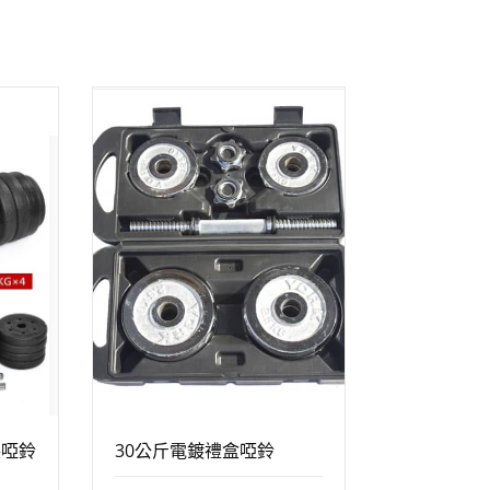
環保啞鈴
30公斤電鍍禮盒啞鈴