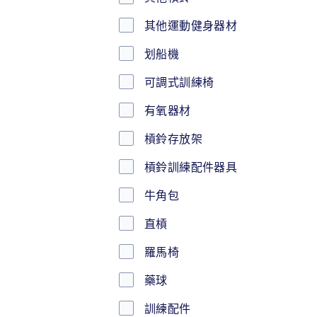
其他運動健身器材
划船機
可調式訓練椅
有氧器材
槓鈴存放架
槓鈴訓練配件器具
牛角包
直槓
羅馬椅
藥球
訓練配件