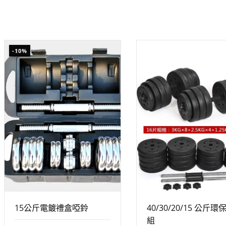
-25%
-10%
15公斤電鍍禮盒啞鈴
40/30/20/15 公斤
組