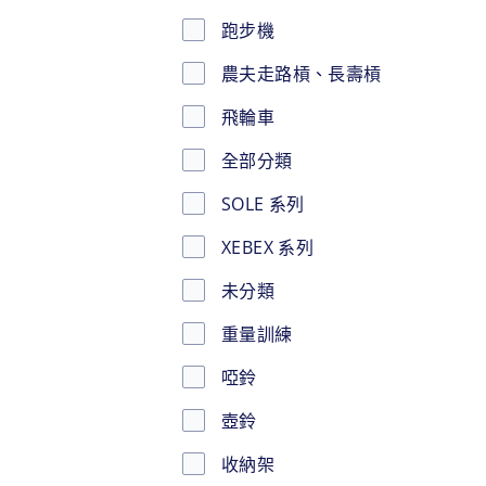
跑步機
農夫走路槓、長壽槓
飛輪車
全部分類
SOLE 系列
XEBEX 系列
未分類
重量訓練
啞鈴
壺鈴
收納架