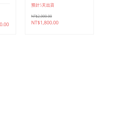
預計
5
天出貨
NT$
2,000.00
原
目
NT$
1,800.00
價
0.00
始
前
格
價
價
範
格：
格：
圍：
NT$2,000.00。
NT$1,800.00。
NT$600.00
到
NT$1,200.00