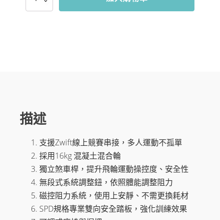
爾)
KB900
飛
輪
車
(競
速
前
衛
款)
數
量
描述
支援Zwift線上競賽串接，多人運動不孤單
採用16kg 混凝土混合輪
獨立煞車桿，提升飛輪運動操控度、安全性
無段式系統調整鈕，依照體能調整阻力
磁控阻力系統，使用上安靜、不需更換耗材
SPD規格專業雙向安全踏板，強化訓練效果