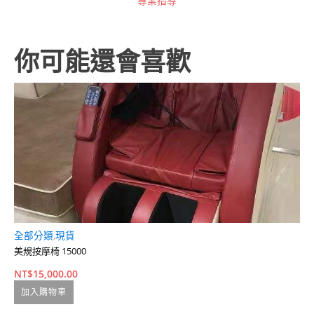
專業指導
你可能還會喜歡
全部分類
,
現貨
槓
人工
美規按摩椅 15000
G
NT$
15,000.00
N
加入購物車