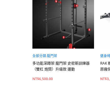
練配件器具
全部分類
,
龍門架
健身
鈴划船高位下拉
多功能深蹲架 龍門架 史密斯訓練器
RAK
核心訓練器
（雙杠 炮筒）升級款 運動
原廠保
NT$
6,500.00
NT$
3
加入購物車
查看