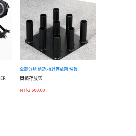
全部分類
,
槓鈴
,
槓鈴存放架
,
現貨
全部分類
,
現貨
ER
奧槓存放架
不容易掉草 雪
草皮 仿真景觀草
NT$
2,500.00
皮 仿真草皮 草
皮
NT$
500.00
加入購物車
查看內容