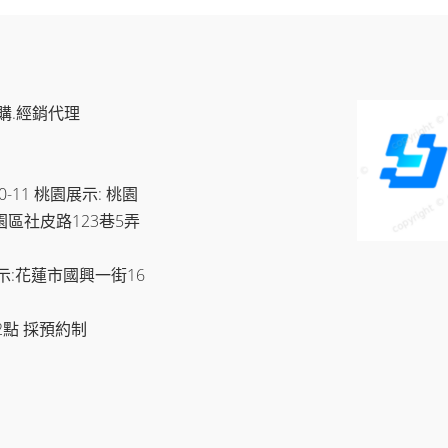
購.經銷代理
11 桃園展示: 桃園
園區社皮路123巷5弄
示:花蓮市國興一街16
2點 採預約制