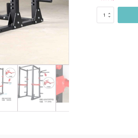
12/29
更
新
文)RAK
16000
架
SML2
SML1
SML3
SML4
保
修
兩
年
附
原
廠
保
修
書
數
量