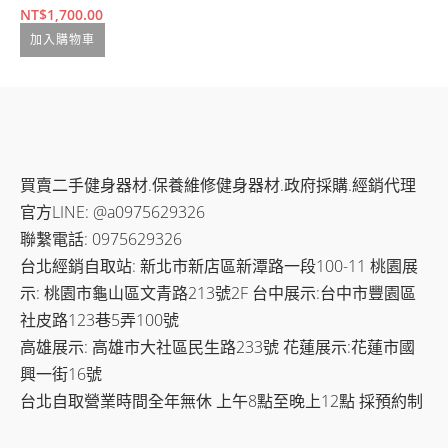
N
NT$
1,700.00
N
加入購物車
N
買賣二手健身器材.保養維修健身器材.政府採購.經銷代理
官方LINE: @a0975629326
聯繫電話: 0975629326
台北經銷自取站: 新北市新店區新潭路一段100-11 桃園展
示: 桃園市龜山區文青路213號2F 台中展示:台中市豐園區
社皮路123巷5弄100號
高雄展示: 高雄市大社區民生路233號 花蓮展示:花蓮市國
興一街16號
台北自取營業時間全年無休 上午8點至晚上12點 採預約制