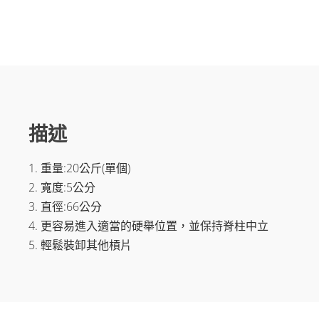
硬
舉
用
大
車
輪
槓
片
(一
對)
描述
數
量
1. 重量:20公斤(單個)
2. 寬度:5公分
3. 直徑:66公分
4. 更容易進入適當的硬舉位置，並保持脊柱中立
5. 輕鬆裝卸其他槓片