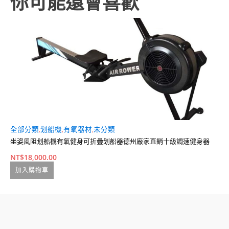
你可能還會喜歡
全部分類
,
划船機
,
有氧器材
,
未分類
槓
坐姿風阻划船機有氧健身可折疊划船器德州廠家直銷十級調速健身器
2
NT$
18,000.00
N
加入購物車