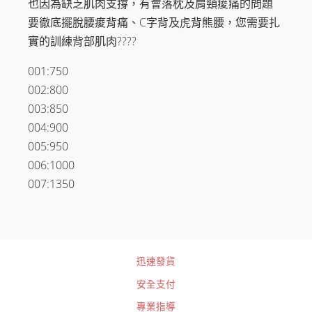
也因為缺乏肌肉支撐，有會落枕及肩頸痠痛的問題
對
握
要徹底擺脫腰痠背痛、C字背及虎背熊腰，您需要扎
包
實的訓練背部肌肉????
膠
健
001:750
身
訓
002:800
練
003:850
器
004:900
械
數
005:950
量
006:1000
007:1350
迅速發貨
安全支付
專業指導