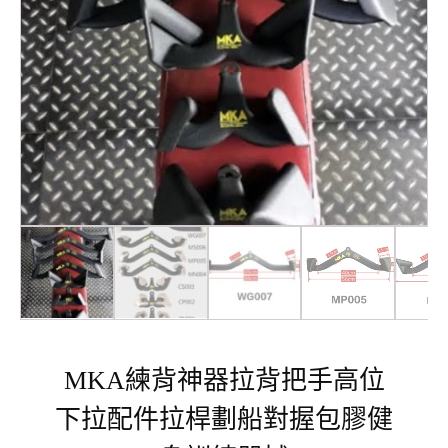
MKA練背神器拉背把手高位
下拉配件拉桿劃船對握包膠健