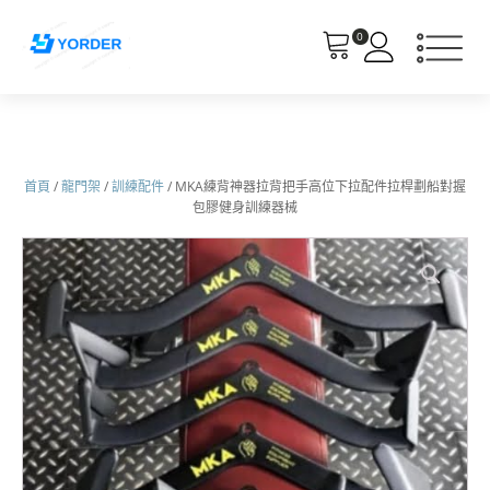
0
首頁
/
龍門架
/
訓練配件
/ MKA練背神器拉背把手高位下拉配件拉桿劃船對握
包膠健身訓練器械