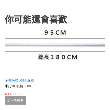
你可能還會喜歡
全部分類
,
槓鈴
,
直槓
全
小孔180長槓 C800
R
NT$
800.00
N
加入購物車