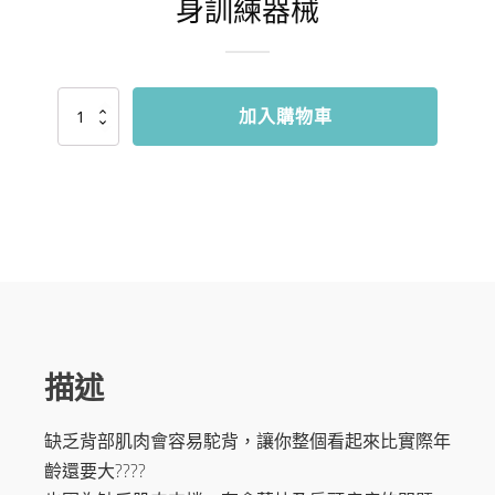
身訓練器械
MKA
加入購物車
練
背
神
器
拉
背
把
手
高
位
下
拉
配
描述
件
拉
缺乏背部肌肉會容易駝背，讓你整個看起來比實際年
桿
劃
齡還要大????
船