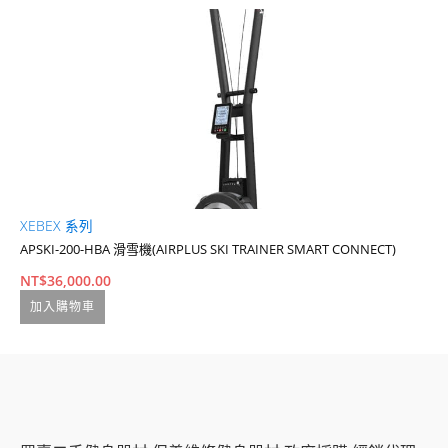
XEBEX 系列
X
APSKI-200-HBA 滑雪機(AIRPLUS SKI TRAINER SMART CONNECT)
AM
NT$
36,000.00
N
加入購物車