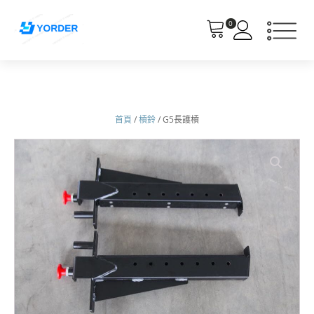
0
首頁
/
槓鈴
/ G5長護槓