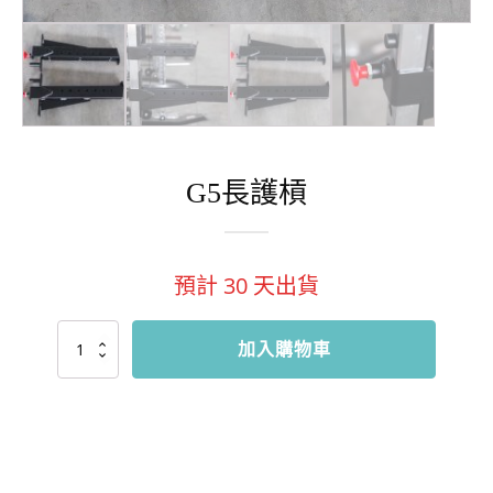
G5長護槓
預計
30
天出貨
G5
加入購物車
長
護
槓
數
量