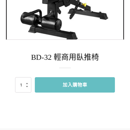
BD-32 輕商用臥推椅
BD-
加入購物車
32
輕
商
用
臥
推
椅
數