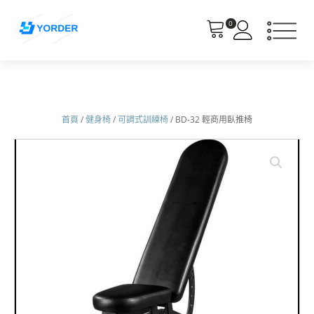
0
首頁
/
健身椅
/
可調式訓練椅
/ BD-32 輕商用臥推椅