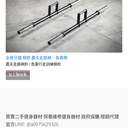
全部分類
,
槓鈴
,
農夫走路槓、長壽槓
收
農夫走路槓鈴 / 負重行走訓練槓鈴
商
NT$
2,500.00
N
加入購物車
買賣二手健身器材.保養維修健身器材.政府採購.經銷代理
官方LINE: @a0975629326