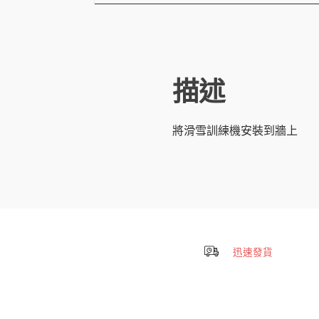
描述
將滑雪訓練機安裝到牆上
迅速發貨