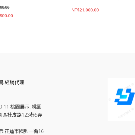
500.00
NT$
21,000.00
目
,800.00
前
價
內容
查看內容
格：
4,500.00。
NT$3,800.00。
購.經銷代理
11 桃園展示: 桃園
園區社皮路123巷5弄
示:花蓮市國興一街16