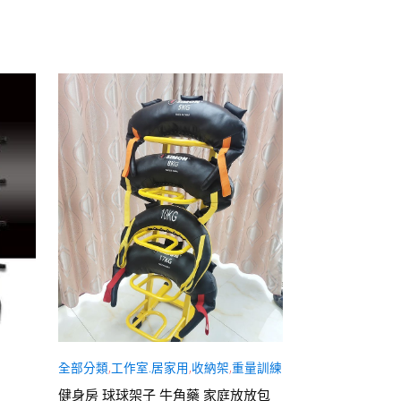
全部分類
,
工作室.居家用
,
收納架
,
重量訓練
全部分類
,
槓鈴
,
直
健身房 球球架子 牛角藥 家庭放放包
奧林匹克標準槓鈴