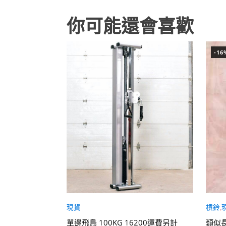
你可能還會喜歡
-16
現貨
槓鈴
,
隻5200含運
單邊飛鳥 100KG 16200運費另計
類似