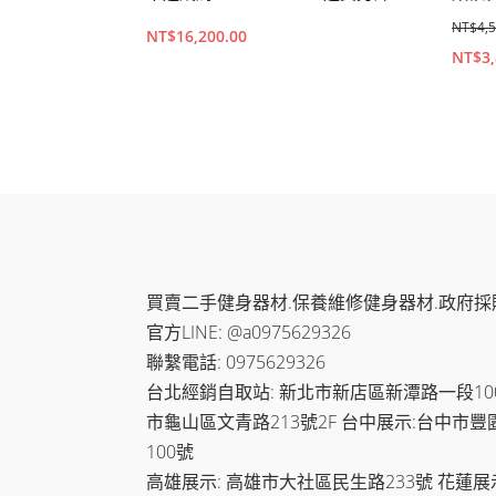
NT$
4,
NT$
16,200.00
原
NT$
3
始
價
查看內容
查看
格：
NT$
買賣二手健身器材.保養維修健身器材.政府採
官方LINE: @a0975629326
聯繫電話: 0975629326
台北經銷自取站: 新北市新店區新潭路一段100-
市龜山區文青路213號2F 台中展示:台中市豐
100號
高雄展示: 高雄市大社區民生路233號 花蓮展