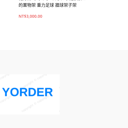
的置物架 重力足球 牆球架子架
槓/硬舉/臥推/
NT$
3,000.00
NT$
2,500.00
加入購物車
加入購物車