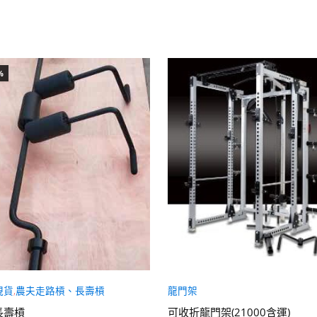
%
現貨
,
農夫走路槓、長壽槓
龍門架
長壽槓
可收折龍門架(21000含運)