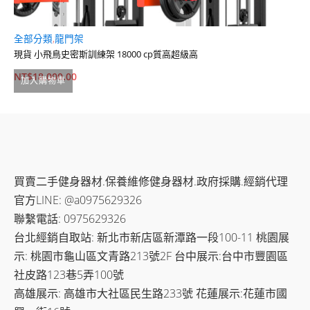
全部分類
,
龍門架
現
現貨 小飛鳥史密斯訓練架 18000 cp質高超級高
現
NT$
18,000.00
N
加入購物車
買賣二手健身器材.保養維修健身器材.政府採購.經銷代理
官方LINE: @a0975629326
聯繫電話: 0975629326
台北經銷自取站: 新北市新店區新潭路一段100-11 桃園展
示: 桃園市龜山區文青路213號2F 台中展示:台中市豐園區
社皮路123巷5弄100號
高雄展示: 高雄市大社區民生路233號 花蓮展示:花蓮市國