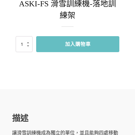
ASKI-FS 滑雪訓練機-落地訓
練架
ASKI-
加入購物車
FS
滑
雪
訓
練
機-
落
地
訓
練
架
數
量
描述
讓滑雪訓練機成為獨立的單位，並且能夠四處移動