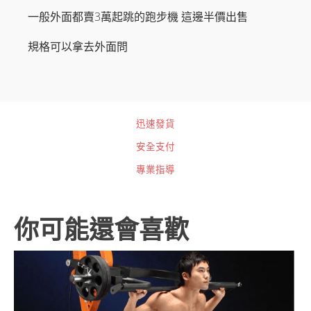
力
一般外面都賣3萬起跳的跑步機 這邊半價出售
3.5HP
數
量
規格可以拿去外面問
迅速發貨
安全支付
專業指導
你可能還會喜歡