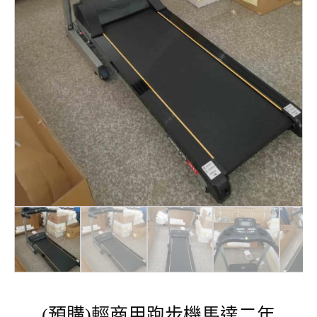
(預購)輕商用跑步機馬達二年