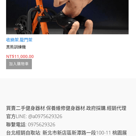
收納架
,
龍門架
現
黑熊訓練機
分
N
NT$
11,000.00
N
加入購物車
N
買賣二手健身器材.保養維修健身器材.政府採購.經銷代理
官方LINE: @a0975629326
聯繫電話: 0975629326
台北經銷自取站: 新北市新店區新潭路一段100-11 桃園展