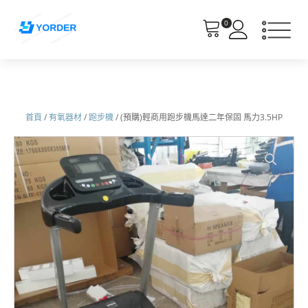
0
首頁
/
有氧器材
/
跑步機
/ (預購)輕商用跑步機馬達二年保固 馬力3.5HP