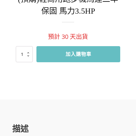
保固 馬力3.5HP
預計
30
天出貨
(預
加入購物車
購)
輕
商
用
跑
步
機
馬
達
二
年
保
固
描述
馬