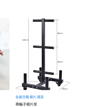
全部分類
,
槓片
,
現貨
全部分類
,
工作室
帶輪子槓片架
無動力跑步機