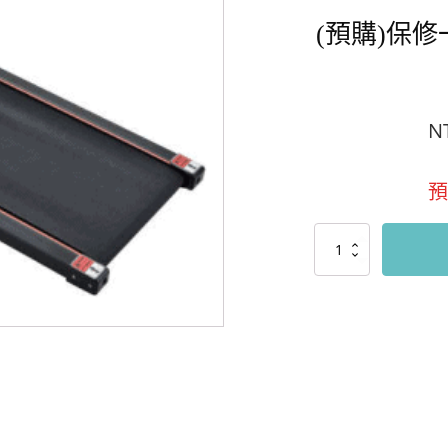
(預購)保
N
(預
購)
保
修
一
年
外
銷
平
板
跑