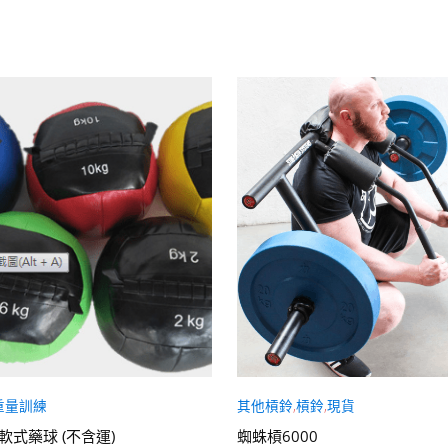
重量訓練
其他槓鈴
,
槓鈴
,
現貨
)軟式藥球 (不含運)
蜘蛛槓6000