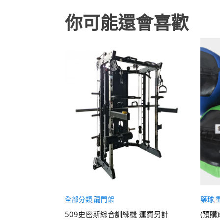
你可能還會喜歡
全部分類
,
龍門架
藥球
,
含運
509史密斯綜合訓練機 運費另計
(預購