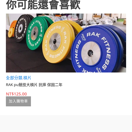
你可能還會喜歡
全部分類
,
槓片
健
RAK pu競技大槓片 抗摔 保固二年
R
NT$
125.00
N
加入購物車