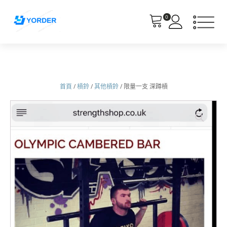
0
首頁
/
槓鈴
/
其他槓鈴
/ 限量一支 深蹲槓