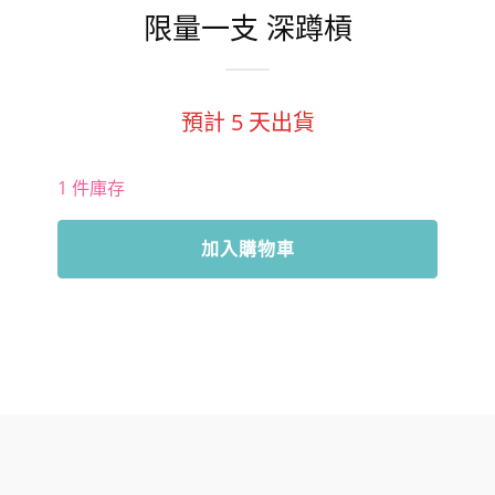
限量一支 深蹲槓
預計
5
天出貨
1 件庫存
限
加入購物車
量
一
支
深
蹲
槓
數
量