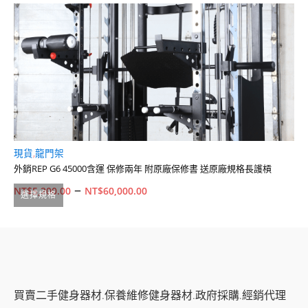
現貨
,
龍門架
全
外銷REP G6 45000含運 保修兩年 附原廠保修書 送原廠規格長護槓
5
價
–
NT$
5,200.00
NT$
60,000.00
N
選擇規格
格
此
範
產
品
圍：
有
NT$5,200.00
多
買賣二手健身器材.保養維修健身器材.政府採購.經銷代理
到
種