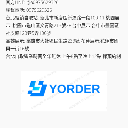
官方LINE: @a0975629326
款
NT$60,000.00
聯繫電話: 0975629326
式。
台北經銷自取站: 新北市新店區新潭路一段100-11 桃園展
可
在
示: 桃園市龜山區文青路213號2F 台中展示:台中市豐園區
產
社皮路123巷5弄100號
品
高雄展示: 高雄市大社區民生路233號 花蓮展示:花蓮市國
頁
興一街16號
面
台北自取營業時間全年無休 上午8點至晚上12點 採預約制
選
擇
選
項