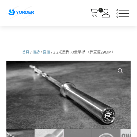
0
首頁
/
槓鈴
/
直槓
/ 2.2米奧桿 力量舉桿 （桿直徑29MM）