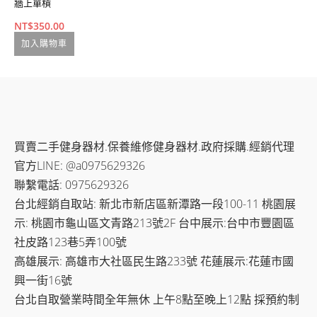
牆上單槓
5
N
NT$
350.00
N
加入購物車
N
買賣二手健身器材.保養維修健身器材.政府採購.經銷代理
官方LINE: @a0975629326
聯繫電話: 0975629326
台北經銷自取站: 新北市新店區新潭路一段100-11 桃園展
示: 桃園市龜山區文青路213號2F 台中展示:台中市豐園區
社皮路123巷5弄100號
高雄展示: 高雄市大社區民生路233號 花蓮展示:花蓮市國
興一街16號
台北自取營業時間全年無休 上午8點至晚上12點 採預約制