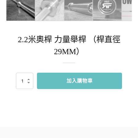
2.2米奧桿 力量舉桿 （桿直徑
29MM）
2.2
加入購物車
米
奧
桿
力
量
舉
桿
（桿
直
徑