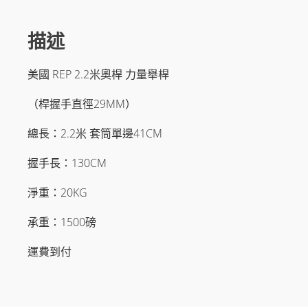
29MM）
數
量
描述
美國 REP 2.2米奧桿 力量舉桿
（桿握手直徑29MM）
總長：2.2米 套筒單邊41CM
握手長：130CM
淨重：20KG
承重：1500磅
運費到付