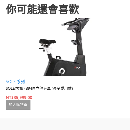
你可能還會喜歡
SOLE 系列
X
SOLE(索爾) B94直立健身車 (長輩愛用款)
A
NT$
35,999.00
N
加入購物車