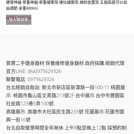
硬舉神器 舉重神器 舉重緩衝架 硬拉緩衝架 槓鈴放置架 五個高度可以自
蜘
由調節 承重800KG
N
NT$
1,000.00
加入購物車
買賣二手健身器材.保養維修健身器材.政府採購.經銷代理
官方LINE: @a0975629326
聯繫電話: 0975629326
台北經銷自取站: 新北市新店區新潭路一段100-11 桃園展
示: 桃園市龜山區文青路213號2F 台中展示:台中市豐園區
社皮路123巷5弄100號
高雄展示: 高雄市大社區民生路233號 花蓮展示:花蓮市國
興一街16號
台北自取營業時間全年無休 上午8點至晚上12點 採預約制