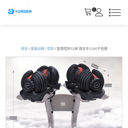
0
首頁
/
重量訓練
/
啞鈴
/ 智慧啞鈴52磅 兩支手5280不含運