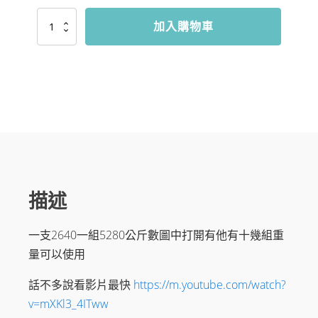
智
加入購物車
慧
啞
鈴
52
磅
兩
支
手
5280
不
含
運
數
描述
量
一支2640一組5280公斤數圖中打開有他有十幾組重
量可以使用
話不多說看影片最快
https://m.youtube.com/watch?
v=mXKl3_4ITww