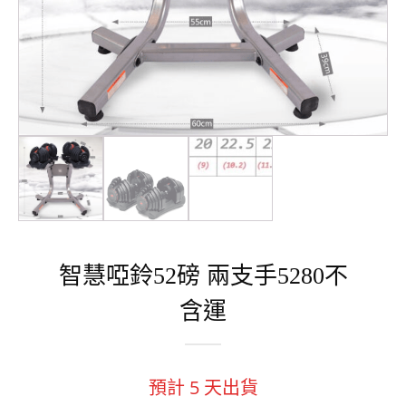
智慧啞鈴52磅 兩支手5280不
含運
預計
5
天出貨