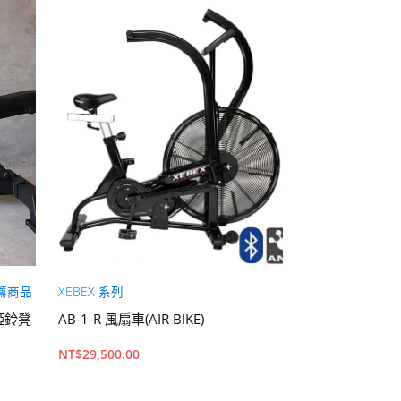
薦商品
XEBEX 系列
啞鈴
,
現貨
,
重量訓
啞鈴凳
AB-1-R 風扇車(AIR BIKE)
RAK PU十二
NT$
29,500.00
NT$
85.00