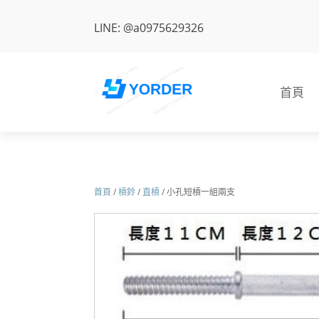
LINE: @a0975629326
首頁
首頁
/
槓鈴
/
直槓
/ 小孔短槓一組兩支