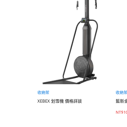
收納架
收納
XEBEX 划雪機 價格詳談
藍新
NT$
1