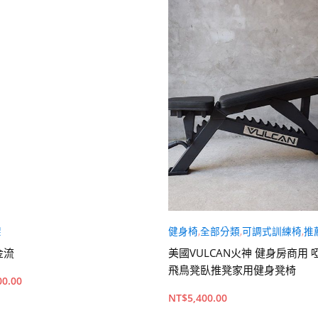
架
健身椅
,
全部分類
,
可調式訓練椅
,
推
金流
美國VULCAN火神 健身房商用 
飛鳥凳臥推凳家用健身凳椅
00.00
NT$
5,400.00