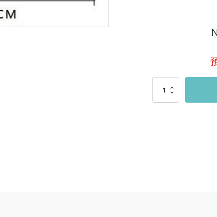
N
小
孔
短
槓
一
組
兩
支
數
量