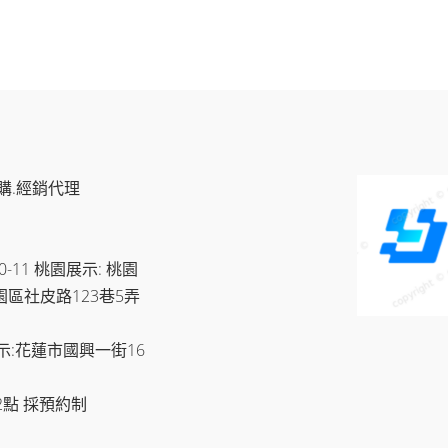
購物車
加入購物車
購.經銷代理
11 桃園展示: 桃園
園區社皮路123巷5弄
示:花蓮市國興一街16
2點 採預約制