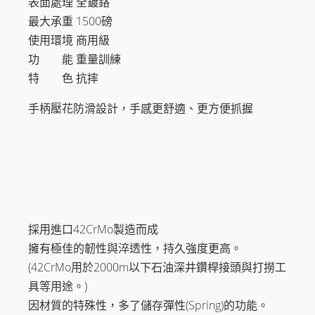
表面處理 全鍍鉻
最大承重 1500磅
使用環境 商用級
功 能 重量訓練
特 色 抗摔
手柄壓花防滑設計，手感更舒適、更方便抓握
採用進口42CrMo製造而成
擁有極佳的韌性與淬透性，持久強度更高。
(42CrMo用於2000m以下石油深井鑽桿接頭與打撈工
具等用途。)
因材質的特殊性，多了儲存彈性(Spring)的功能。