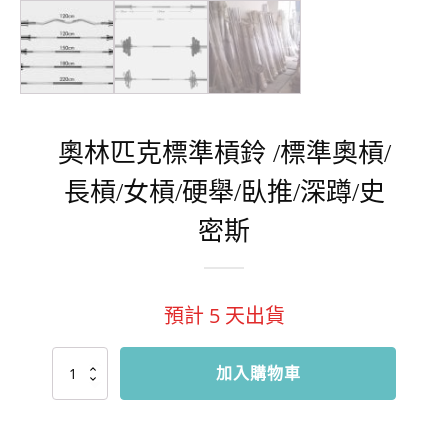
奧林匹克標準槓鈴 /標準奧槓/
長槓/女槓/硬舉/臥推/深蹲/史
密斯
預計
5
天出貨
奧
加入購物車
林
匹
克
標