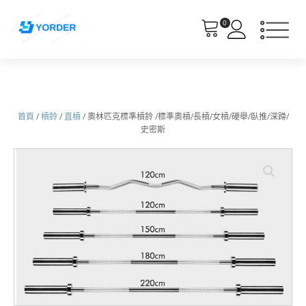
0
首頁
/
槓鈴
/
直槓
/ 奧林匹克標準槓鈴 /標準奧槓/長槓/女槓/硬舉/臥推/深蹲/
史密斯