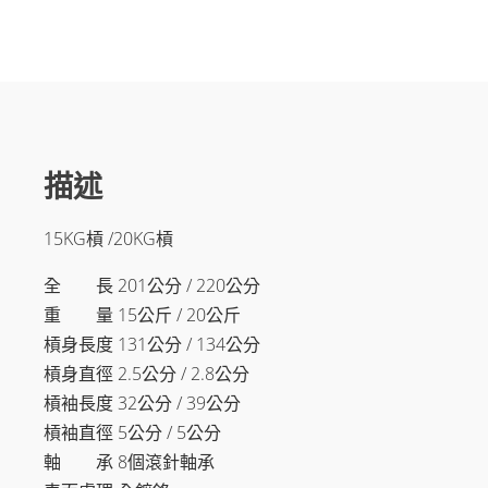
準
槓
鈴
/
標
準
奧
槓/
長
描述
槓/
女
15KG槓 /20KG槓
槓/
硬
舉/
全 長 201公分 / 220公分
臥
重 量 15公斤 / 20公斤
推/
槓身長度 131公分 / 134公分
深
蹲/
槓身直徑 2.5公分 / 2.8公分
史
槓袖長度 32公分 / 39公分
密
斯
槓袖直徑 5公分 / 5公分
數
軸 承 8個滾針軸承
量