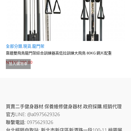
全部分類
,
現貨
,
龍門架
槓
靠牆雙飛鳥龍門架綜合訓練器高低拉訓練大飛鳥 80KG 鋼片配重
S
NT$
16,200.00
N
加入購物車
買賣二手健身器材.保養維修健身器材.政府採購.經銷代理
官方LINE: @a0975629326
聯繫電話: 0975629326
台北經銷自取站: 新北市新店區新潭路一段100-11 桃園展