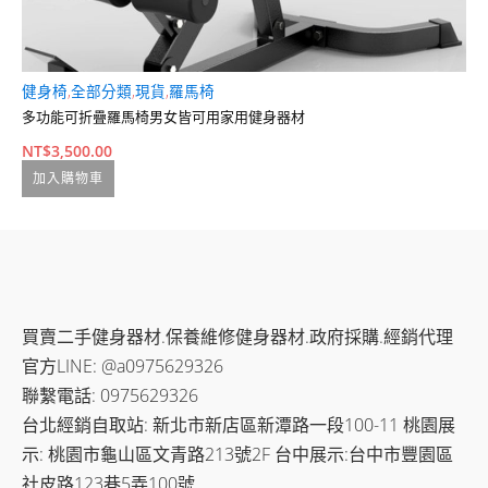
健身椅
,
全部分類
,
現貨
,
羅馬椅
龍
多功能可折疊羅馬椅男女皆可用家用健身器材
(
N
NT$
3,500.00
N
加入購物車
N
買賣二手健身器材.保養維修健身器材.政府採購.經銷代理
官方LINE: @a0975629326
聯繫電話: 0975629326
台北經銷自取站: 新北市新店區新潭路一段100-11 桃園展
示: 桃園市龜山區文青路213號2F 台中展示:台中市豐園區
社皮路123巷5弄100號