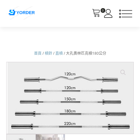
0
首頁
/
槓鈴
/
直槓
/ 大孔奧林匹克槓180公分