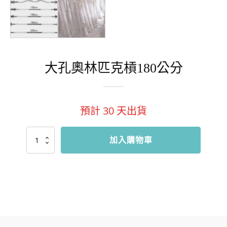
大孔奧林匹克槓180公分
預計
30
天出貨
大
加入購物車
孔
奧
林
匹
克
槓
180
公
分