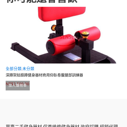
全部分類
,
未分類
龍
深蹲架姑娘蹲健身器材商用仰臥卷腹腿部訓練器
臥
NT$
2,500.00
N
加入購物車
買賣二手健身器材.保養維修健身器材.政府採購.經銷代理