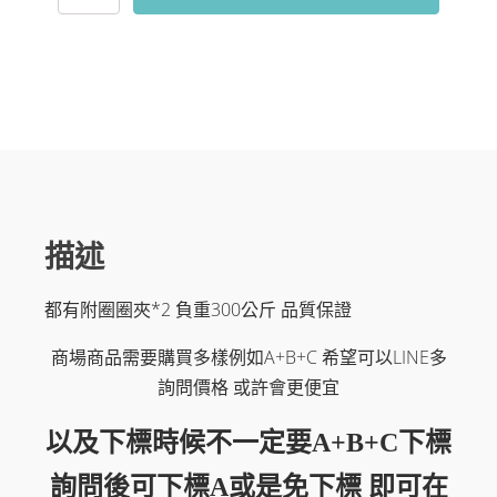
六
角
槓
數
量
描述
都有附圈圈夾*2 負重300公斤 品質保證
商場商品需要購買多樣例如A+B+C 希望可以LINE多
詢問價格 或許會更便宜
以及下標時候不一定要A+B+C下標
詢問後可下標A或是免下標 即可在