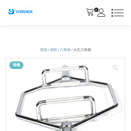
0
首頁
/
槓鈴
/
六角槓
/ 大孔六角槓
特價