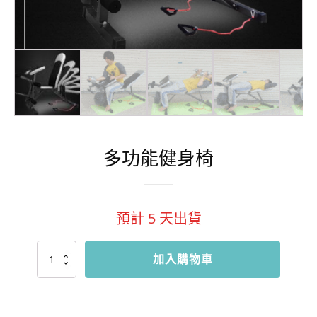
多功能健身椅
預計
5
天出貨
多
加入購物車
功
能
健
身