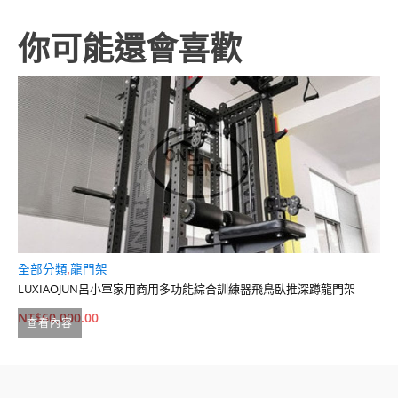
你可能還會喜歡
全部分類
,
龍門架
全
LUXIAOJUN呂小軍家用商用多功能綜合訓練器飛鳥臥推深蹲龍門架
雙
NT$
60,000.00
N
查看內容