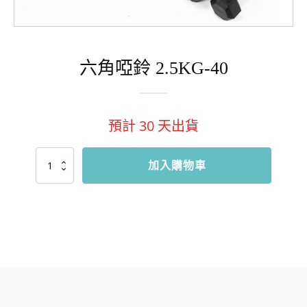
六角啞鈴 2.5KG-40
預計
30
天出貨
六
加入購物車
角
啞
鈴
2.5KG-
40
數
量