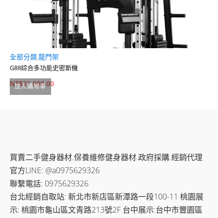
全部分類
,
龍門架
X
G88綜合多功能史密斯機
A
NT$
21,000.00
N
加入購物車
買賣二手健身器材.保養維修健身器材.政府採購.經銷代理
官方LINE: @a0975629326
聯繫電話: 0975629326
台北經銷自取站: 新北市新店區新潭路一段100-11 桃園展
示: 桃園市龜山區文青路213號2F 台中展示:台中市豐園區