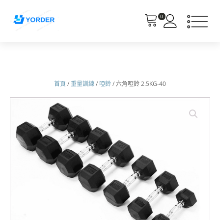
0
首頁
/
重量訓練
/
啞鈴
/ 六角啞鈴 2.5KG-40