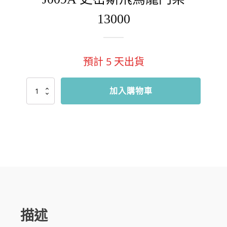
13000
預計
5
天出貨
J009A
加入購物車
史
密
斯
飛
鳥
龍
門
架
13000
數
量
描述