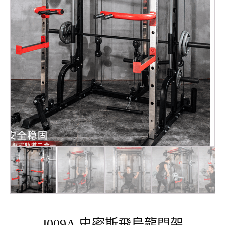
J009A 史密斯飛鳥龍門架