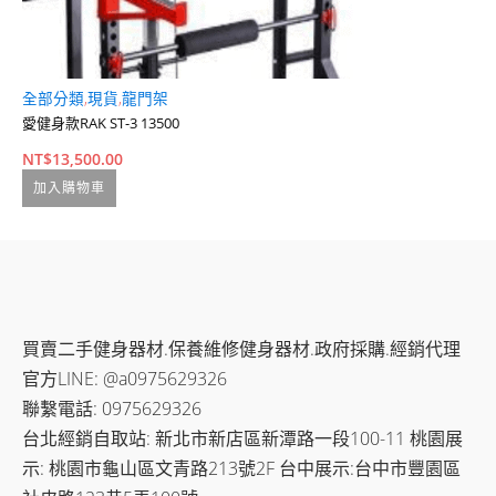
全部分類
,
現貨
,
龍門架
全
愛健身款RAK ST-3 13500
R
NT$
13,500.00
N
加入購物車
買賣二手健身器材.保養維修健身器材.政府採購.經銷代理
官方LINE: @a0975629326
聯繫電話: 0975629326
台北經銷自取站: 新北市新店區新潭路一段100-11 桃園展
示: 桃園市龜山區文青路213號2F 台中展示:台中市豐園區