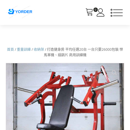
0
首頁
/
重量訓練
/
收納架
/ 打造健身房 平均任選20台 一台只要26000包裝 悍
馬單機、插銷片 商用訓練機