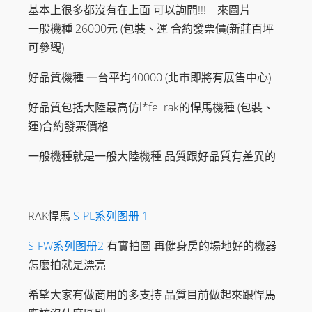
基本上很多都沒有在上面 可以詢問!!! 來圖片
包
裝
一般機種 26000元 (包裝、運 合約發票價(新莊百坪
悍
可參觀)
馬
單
好品質機種 一台平均40000 (北市即將有展售中心)
機、
插
銷
好品質包括大陸最高仿l*fe rak的悍馬機種 (包裝、
片
運)合約發票價格
商
用
一般機種就是一般大陸機種 品質跟好品質有差異的
訓
練
機
數
量
RAK悍馬
S-PL系列图册 1
S-FW系列图册2
有實拍圖 再健身房的場地好的機器
怎麼拍就是漂亮
希望大家有做商用的多支持 品質目前做起來跟悍馬