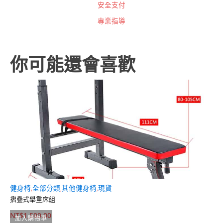
安全支付
專業指導
你可能還會喜歡
健身椅
,
全部分類
,
其他健身椅
,
現貨
全
摺疊式舉重床組
換
NT$
1,500.00
N
加入購物車