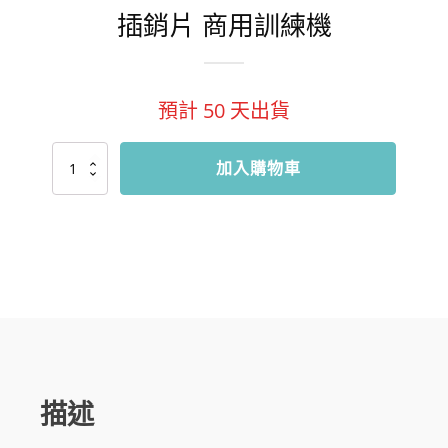
插銷片 商用訓練機
預計
50
天出貨
打
加入購物車
造
健
身
房
平
均
任
選
20
台
一
台
只
描述
要
26000