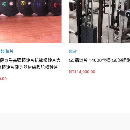
分類
,
槓片
現貨
- 健身房高彈槓鈴片抗摔槓鈴片大
G5插銷片 14000含運(G6的插
重槓鈴片健身器材練腹肌槓鈴片
NT$
14,000.00
0.00
購物車
加入購物車