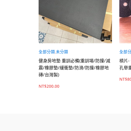
槓鈴訓練配件器具
全部分類
,
未分類
全部
0啞鈴螺母杠鈴桿
健身房地墊 重訓必備(重訓場/防撞/減
槓片
扣套
震/橡膠墊/緩衝墊/防滑/防撞/橡膠地
孔舉
磚/台灣製)
價
.00
NT$
8
NT$
200.00
格
範
加入購物車
加入
圍：
NT$150.00
到