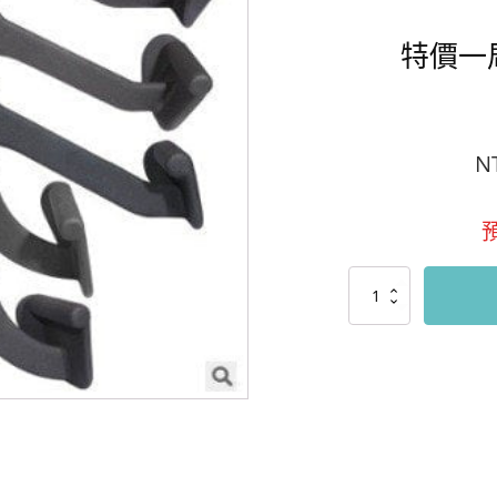
特價一
N
特
價
一
周
下
拉
把
手
一
套
數