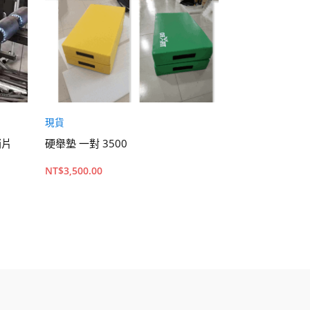
現貨
其他運動健身器
銷片
硬舉墊 一對 3500
BlazePod 反
NT$
3,500.00
NT$
19,500.00
加入購物車
加入購物車