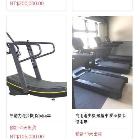
格：
格：
NT$220,000.00。
NT$200,000.00。
無動力跑步機 保固兩年
商用跑步機 飛輪車 橢圓機 保
修兩年
預計
30
天出貨
預計
30
天出貨
NT$
105,000.00
NT$
35,000.00