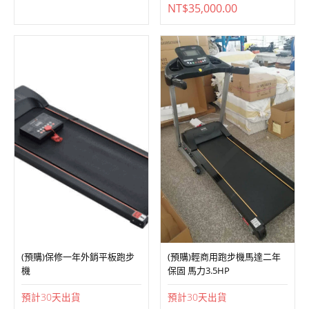
(預購)保修一年外銷平板跑步
(預購)輕商用跑步機馬達二年
機
保固 馬力3.5HP
預計
30
天出貨
預計
30
天出貨
NT$
9,000.00
NT$
15,000.00