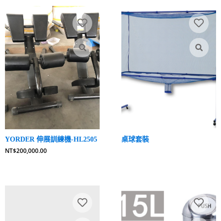
格
格
：
：
N
N
T
T
$
$
1
8
0
0
0
,
,
0
0
0
0
0
0
.
.
0
YORDER 伸展訓練機-HL2505
桌球套裝
0
0
NT$
200,000.00
0
。
。