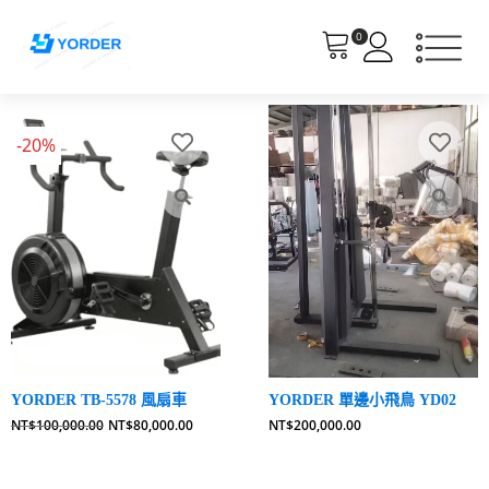
0
-20%
YORDER TB-5578 風扇車
YORDER 單邊小飛鳥 YD02
原
目
NT$
100,000.00
NT$
80,000.00
NT$
200,000.00
始
前
價
價