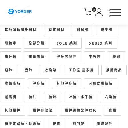
0
其他運動健身器材
有氧器材
划船機
跑步機
飛輪車
全部分類
SOLE 系列
XEBEX 系列
未分類
重量訓練
健身房配件
牛角包
藥球
啞鈴
壺鈴
收納架
工作室.居家用
推薦商品
推薦產品
健身椅
其他健身椅
可調式訓練椅
羅馬椅
槓片
槓鈴
W槓、水牛槓
六角槓
其他槓鈴
槓鈴存放架
槓鈴訓練配件器具
直槓
農夫走路槓、長壽槓
現貨
龍門架
訓練配件