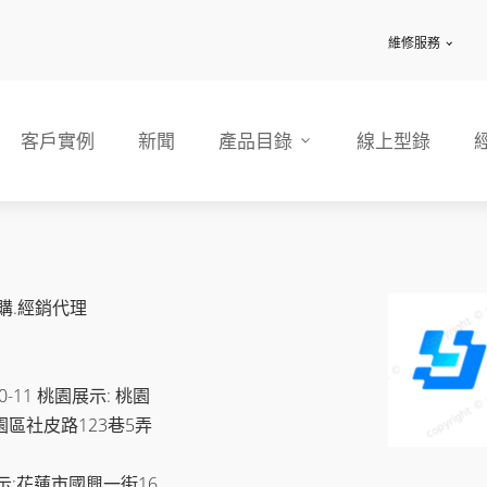
維修服務
客戶實例
新聞
產品目錄
線上型錄
購.經銷代理
11 桃園展示: 桃園
園區社皮路123巷5弄
示:花蓮市國興一街16